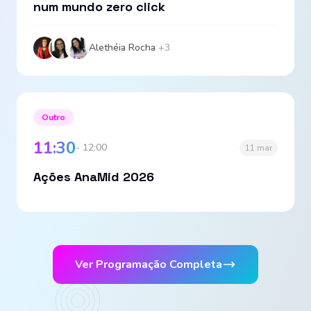
num mundo zero click
Alethéia Rocha
+3
Outro
11:30
- 12:00
11 mar
Ações AnaMid 2026
Ver Programação Completa