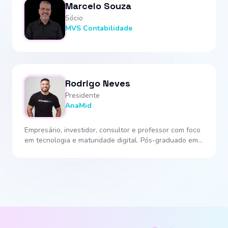
Marcelo Souza
Sócio
MVS Contabilidade
Rodrigo Neves
Presidente
AnaMid
Empresário, investidor, consultor e professor com foco
em tecnologia e maturidade digital. Pós-graduado em
Gestão de Tecnologia pela FIAP e bacharel em
Sistemas de Informação com ênfase em Planejamento
Estratégico pelo Mackenzie.