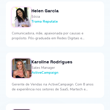
crises e liderança de processos de transformação em
grandes multinacionais.
Helen Garcia
Sócia
Trama Reputale
Comunicadora, mãe, apaixonada por causas e
propósito. Pós-graduada em Redes Digitais e
Sustentabilidade pela ECA-USP, é jornalista pela
Universidade Metodista de São Paulo.
Karoline Rodrigues
Sales Manager
ActiveCampaign
Gerente de Vendas na ActiveCampaign. Com 8 anos
de experiência nos setores de SaaS, Martech e
CRM.Experiência em gestão de contas, sempre
construindo relacionamentos com os clientes.